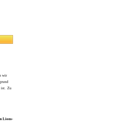
n wir
fgrund
 ist. Zu
n Lions-